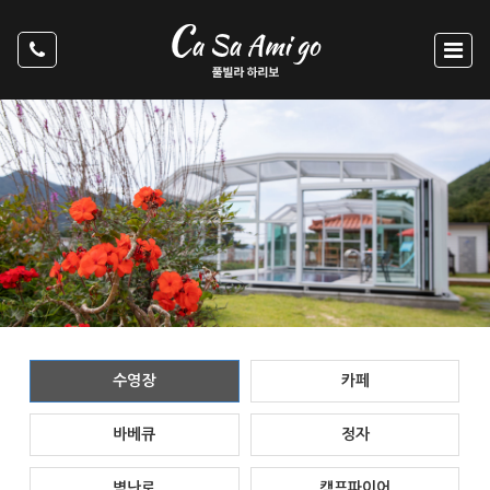
수영장
카페
바베큐
정자
벽난로
캠프파이어